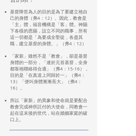
基督降世為人的目的是為了要建立祂自
己的身體（弗4：12）。因此，教會是
「主」體，福音機構是「客」體。神賜
下各樣的恩賜，設立不同的職事，所有
這一切都是「為要成全聖徒，各盡其
職，建立基督的身體。」（弗4：12）
「家新」雖然不是「教會」，卻是基督
身體的一部分，「連於元首基督，全身
都靠祂聯絡得合適」（弗4：15-16），
目的是「在真道上同歸於一」（弗4：
13）「便叫身體漸漸長大」（弗4：
16）。
所以「家新」的異象和使命就是要配合
教會完成神所託付的大使命，同教會一
起在這末後的世代，站在婚姻家庭的破
口上。