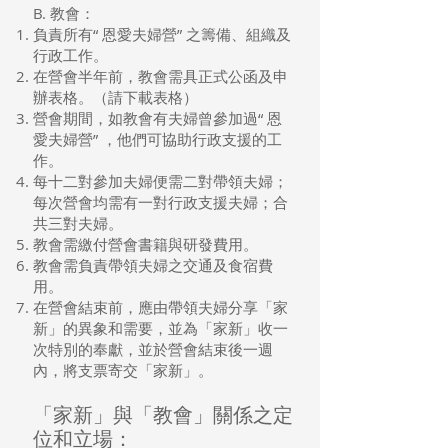
B. 教會：
負責所有“ 恩愛夫婦營” 之籌備、組織及
行政工作。
在營會半年前，教會需具正式公函及申
辦表格。（請下載表格）
營會期間，如教會有夫婦曾參加過“ 恩
愛夫婦營” ，他們可協助行政支援的工
作。
每十二對參加夫婦便需二對帶領夫婦；
每次營會均需有一對行政支援夫婦；合
共三對夫婦。
教會需繳付營會書籍與研發費用。
教會需負責帶領夫婦之交通及食宿費
用。
在營會結束前，應由帶領夫婦分享「家
新」的異象和需要，並為「家新」收一
次特別的奉獻，並於營會結束後一週
內，將支票寄交「家新」。
「家新」與「教會」關係之定
位和立場：