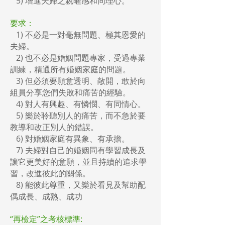
5) 增進夫婦之親暱感和同理心。
要求：
1) 不必是一對毫無問題、極其恩愛的
夫婦。
2) 也不必是婚姻問題專家，受過專業
訓練，精通所有婚姻家庭的問題。
3) 但必須要願意透明、敞開，敢於向
組員分享您們失敗和痛苦的經驗。
4) 對人有興趣、有憐憫、有同情心。
5) 樂於聆聽別人的痛苦，而不急於要
教導和改正別人的錯誤。
6) 對婚姻家庭有異象、有承擔。
7) 夫婦對自己的婚姻同有學習成長及
讓它更美好的意願，並且持續的追求學
習，改進彼此的關係。
8) 能彼此尊重，又樂於看見及幫助配
偶成長、成熟、成功
“再檢定”之考核標準: