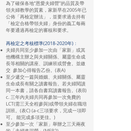
為了確保各地“恩愛夫婦營”的品質及帶
領夫婦教學的質素，家新早在2005年已
公佈「再檢定辦法」，並要求過去持有
「檢定合格帶領夫婦」身份的義工每兩
年要通過再檢定的審核和要求。
再檢定之考核標準(2018-2020年)﹕
夫婦共同至少參加一次由「家新」或其
他機構主辦之與夫婦關係、屬靈生命成
長等相關的講座、訓練班或營會。並繳
交 參加心得報告乙份。(表A)
至少遞交一篇與婚姻、夫婦關係、屬靈
生命成長有關之讀書報告。若夫婦閱讀
同一本書，請各自書寫讀書報告。(表B)
c. 三年內夫婦共同再參加一次免費的
LCT(需三天全程參與)或帶領夫婦在職培
訓班。(表C) (a-c三項要求，完成一項即
可。 能完成多項更佳。)
至少參加一次「家新」舉辦之三天兩夜
的「夫婦進深營」(MER2)。